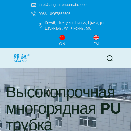
info@langchi-pneumatic.com
0086-18967852506
Китай, Чжэцзян, Нинбо, Цыси, р-н
Цзунхань, ул. Лисинь, 59.
CN
EN
Высокопрочная
многорядная PU
трубка