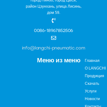
город Нинбо, город Цыси,
район Цзунхань, улица Лисинь,
дом 59.
0086-18967852506
info@langchi-pneumatic.com
Меню из меню
Главная
О LANGCHI
Продукция
Скачать
Услуги
Новости
Контакты