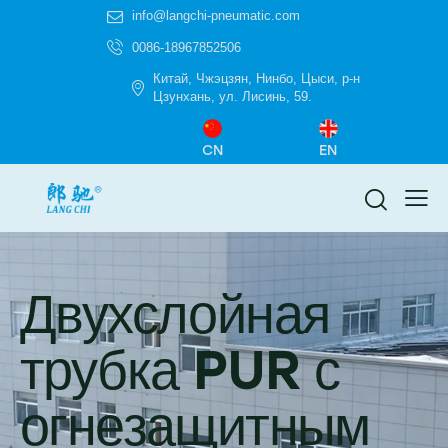
info@langchi-pneumatic.com
0086-18967852506
Китай, Чжэцзян, Нинбо, Цыси, р-н
Цзунхань, ул. Лисинь, 59.
CN
EN
Двухслойная
трубка PUR с
огнезащитным