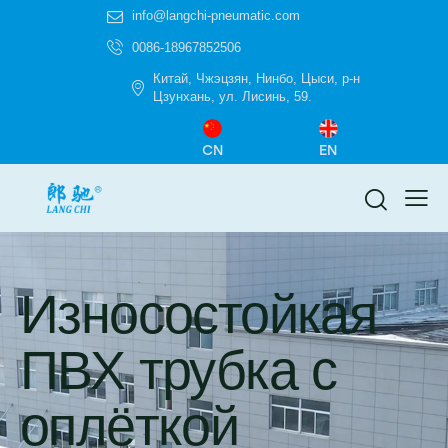
info@langchi-pneumatic.com
0086-18967852506
Китай, Чжэцзян, Нинбо, Цыси, р-н
Цзунхань, ул. Лисинь, 59.
CN
EN
Износостойкая
ПВХ трубка с
оплёткой