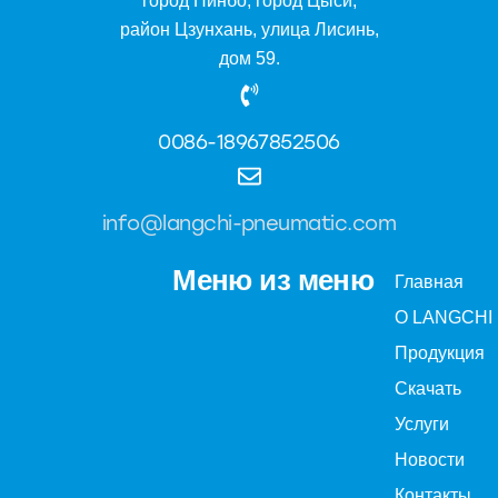
город Нинбо, город Цыси,
район Цзунхань, улица Лисинь,
дом 59.
0086-18967852506
info@langchi-pneumatic.com
Меню из меню
Главная
О LANGCHI
Продукция
Скачать
Услуги
Новости
Контакты