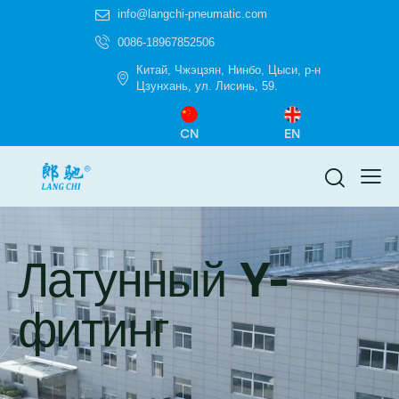
info@langchi-pneumatic.com
0086-18967852506
Китай, Чжэцзян, Нинбо, Цыси, р-н
Цзунхань, ул. Лисинь, 59.
CN
EN
Латунный Y-
фитинг