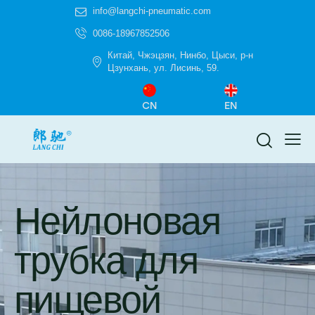
info@langchi-pneumatic.com
0086-18967852506
Китай, Чжэцзян, Нинбо, Цыси, р-н
Цзунхань, ул. Лисинь, 59.
CN
EN
Нейлоновая
трубка для
пищевой