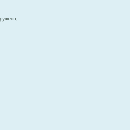
ружено.
earch