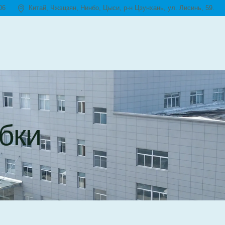
06
Китай, Чжэцзян, Нинбо, Цыси, р-н Цзунхань, ул. Лисинь, 59.
бки