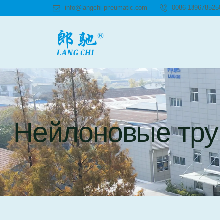
info@langchi-pneumatic.com
0086-189678525
Нейлоновые тру