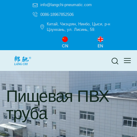
info@langchi-pneumatic.com
0086-18967852506
Китай, Чжэцзян, Нинбо, Цыси, р-н
Цзунхань, ул. Лисинь, 59.
CN
EN
Пищевая ПВХ
труба