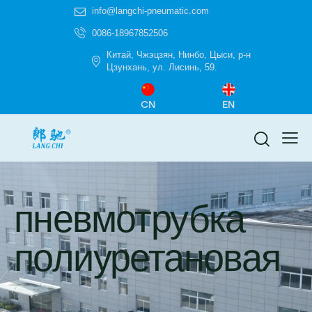
info@langchi-pneumatic.com
0086-18967852506
Китай, Чжэцзян, Нинбо, Цыси, р-н
Цзунхань, ул. Лисинь, 59.
CN
EN
пневмотрубка
полиуретановая