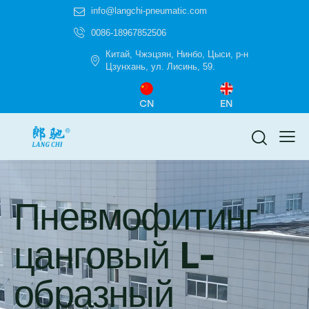
info@langchi-pneumatic.com
0086-18967852506
Китай, Чжэцзян, Нинбо, Цыси, р-н
Цзунхань, ул. Лисинь, 59.
CN
EN
Пневмофитинг
цанговый L-
образный