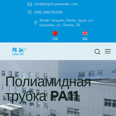
info@langchi-pneumatic.com
0086-18967852506
Китай, Чжэцзян, Нинбо, Цыси, р-н
Цзунхань, ул. Лисинь, 59.
CN
EN
Полиамидная
трубка PA11