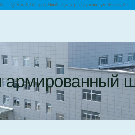
06
Китай, Чжэцзян, Нинбо, Цыси, р-н Цзунхань, ул. Лисинь, 59.
 армированный ш