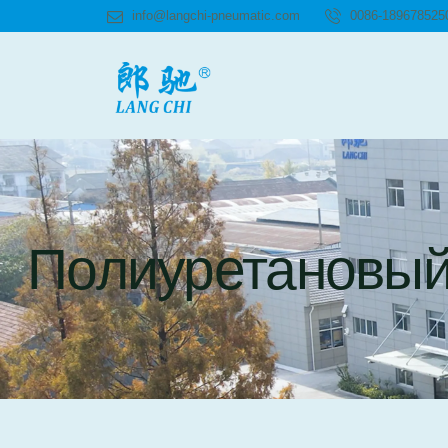
info@langchi-pneumatic.com
0086-189678525
Полиуретановый