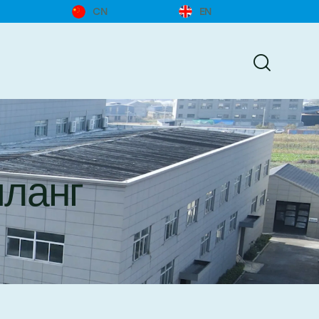
CN
EN
ланг