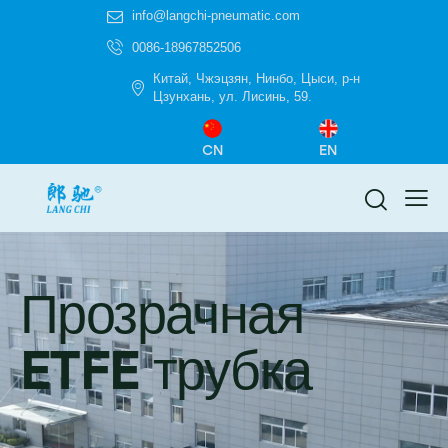
info@langchi-pneumatic.com
0086-18967852506
Китай, Чжэцзян, Нинбо, Цыси, р-н
Цзунхань, ул. Лисинь, 59.
CN
EN
Прозрачная
ETFE трубка