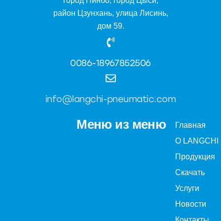
город Нинбо, город Цыси,
район Цзунхань, улица Лисинь,
дом 59.
0086-18967852506
info@langchi-pneumatic.com
Меню из меню
Главная
О LANGCHI
Продукция
Скачать
Услуги
Новости
Контакты