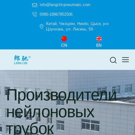
info@langchi-pneumatic.com
0086-18967852506
Китай, Чжэцзян, Нинбо, Цыси, р-н
Цзунхань, ул. Лисинь, 59.
CN
EN
Производители
нейлоновых
трубок