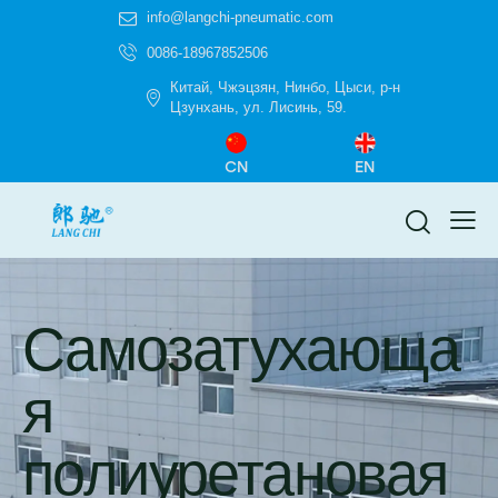
info@langchi-pneumatic.com
0086-18967852506
Китай, Чжэцзян, Нинбо, Цыси, р-н
Цзунхань, ул. Лисинь, 59.
CN
EN
Самозатухающа
я
полиуретановая