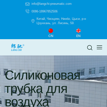
info@langchi-pneumatic.com
0086-18967852506
Китай, Чжэцзян, Нинбо, Цыси, р-н
Цзунхань, ул. Лисинь, 59.
CN
EN
Силиконовая
трубка для
воздуха