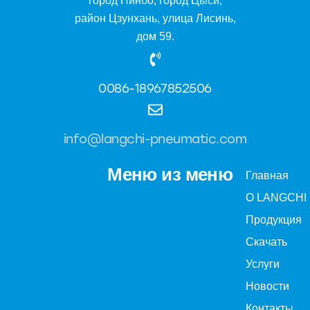
город Нинбо, город Цыси,
район Цзунхань, улица Лисинь,
дом 59.
0086-18967852506
info@langchi-pneumatic.com
Меню из меню
Главная
О LANGCHI
Продукция
Скачать
Услуги
Новости
Контакты