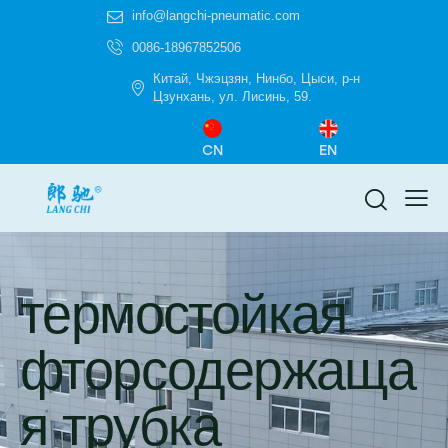
info@langchi-pneumatic.com
0086-18967852506
Китай, Чжэцзян, Нинбо, Цыси, р-н
Цзунхань, ул. Лисинь, 59.
CN
EN
термостойкая
фторсодержаща
я трубка