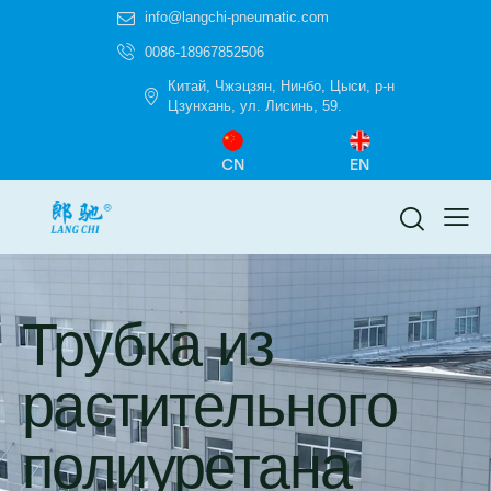
info@langchi-pneumatic.com
0086-18967852506
Китай, Чжэцзян, Нинбо, Цыси, р-н
Цзунхань, ул. Лисинь, 59.
CN
EN
Трубка из
растительного
полиуретана