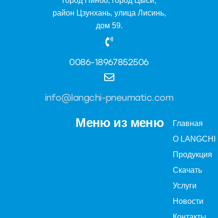
город Нинбо, город Цыси,
район Цзунхань, улица Лисинь,
дом 59.
0086-18967852506
info@langchi-pneumatic.com
Меню из меню
Главная
О LANGCHI
Продукция
Скачать
Услуги
Новости
Контакты