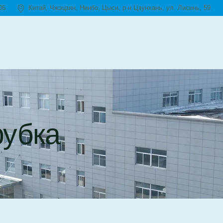
06
Китай, Чжэцзян, Нинбо, Цыси, р-н Цзунхань, ул. Лисинь, 59.
рубка