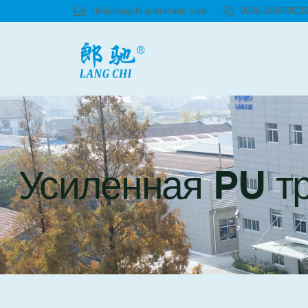
info@langchi-pneumatic.com
0086-189678525
Усиленная PU т