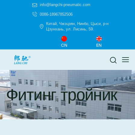
info@langchi-pneumatic.com
0086-18967852506
Китай, Чжэцзян, Нинбо, Цыси, р-н
Цзунхань, ул. Лисинь, 59.
CN
EN
Фитинг тройник