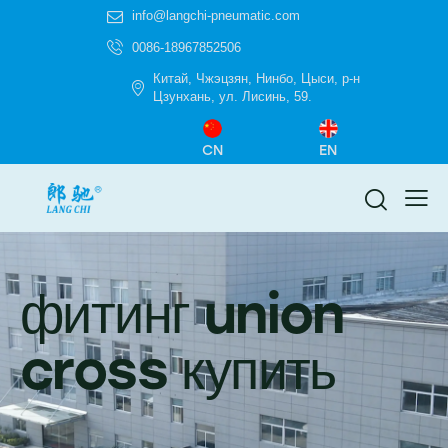
info@langchi-pneumatic.com
0086-18967852506
Китай, Чжэцзян, Нинбо, Цыси, р-н
Цзунхань, ул. Лисинь, 59.
CN
EN
фитинг union
cross купить