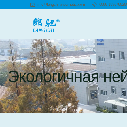
info@langchi-pneumatic.com
0086-189678525
Экологичная не