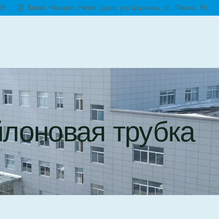
06
Китай, Чжэцзян, Нинбо, Цыси, р-н Цзунхань, ул. Лисинь, 59.
йлоновая трубка