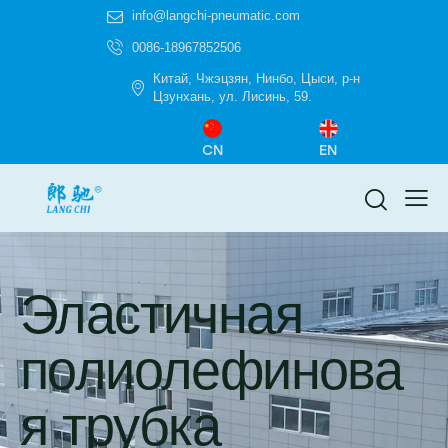
info@langchi-pneumatic.com
0086-18967852506
Китай, Чжэцзян, Нинбо, Цыси, р-н
Цзунхань, ул. Лисинь, 59.
CN
EN
Эластичная
полиолефинова
я трубка