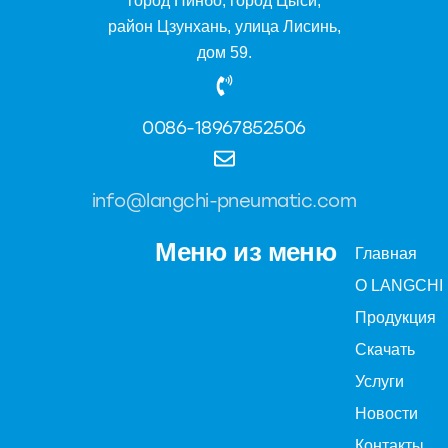
город Нинбо, город Цыси,
район Цзунхань, улица Лисинь,
дом 59.
0086-18967852506
info@langchi-pneumatic.com
Меню из меню
Главная
О LANGCHI
Продукция
Скачать
Услуги
Новости
Контакты