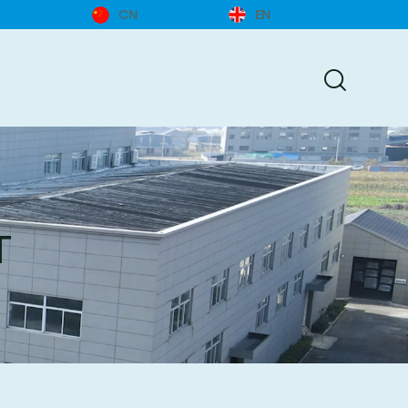
CN
EN
г