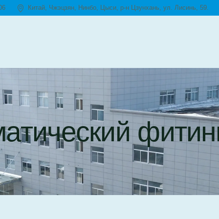
06
Китай, Чжэцзян, Нинбо, Цыси, р-н Цзунхань, ул. Лисинь, 59.
матический фитин