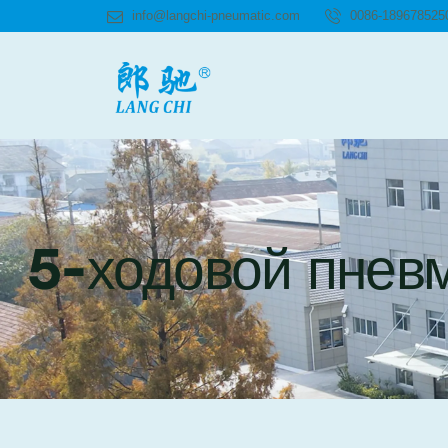
info@langchi-pneumatic.com
0086-189678525
5-ходовой пнев