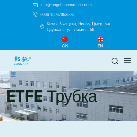
info@langchi-pneumatic.com
0086-18967852506
Китай, Чжэцзян, Нинбо, Цыси, р-н
Цзунхань, ул. Лисинь, 59.
CN
EN
ETFE Трубка