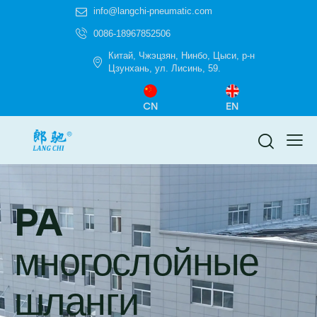
info@langchi-pneumatic.com
0086-18967852506
Китай, Чжэцзян, Нинбо, Цыси, р-н
Цзунхань, ул. Лисинь, 59.
CN
EN
PA
многослойные
шланги