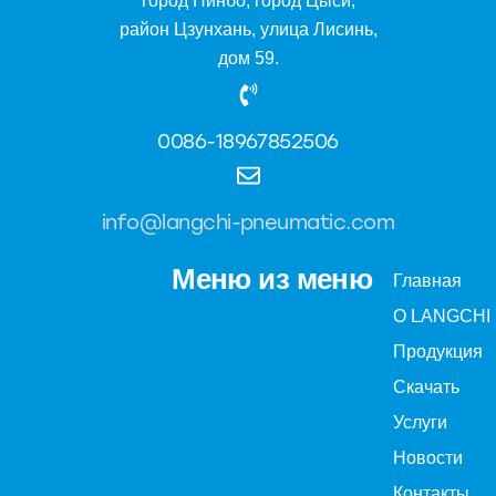
город Нинбо, город Цыси,
район Цзунхань, улица Лисинь,
дом 59.
0086-18967852506
info@langchi-pneumatic.com
Меню из меню
Главная
О LANGCHI
Продукция
Скачать
Услуги
Новости
Контакты