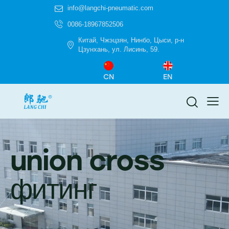
info@langchi-pneumatic.com
0086-18967852506
Китай, Чжэцзян, Нинбо, Цыси, р-н
Цзунхань, ул. Лисинь, 59.
CN
EN
union cross
фитинг