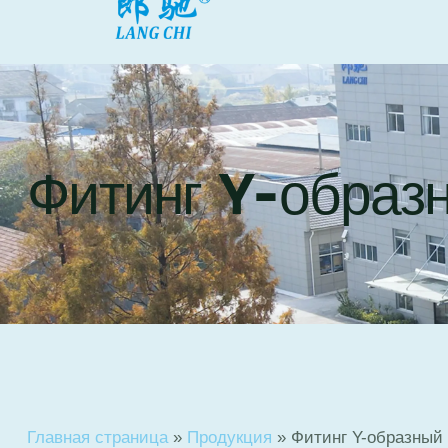
Фитинг Y-образ
Главная страница
»
Продукция
»
Фитинг Y-образный