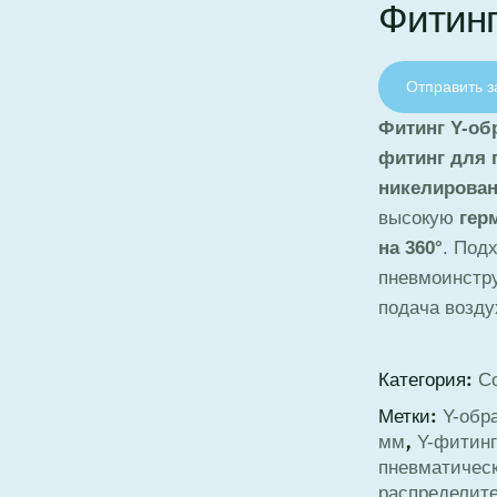
Фитинг
Отправить з
Фитинг Y-об
фитинг для 
никелирова
высокую
гер
на 360°
. Под
пневмоинстру
подача возду
Категория:
С
Метки:
Y-обр
,
мм
Y-фитинг
пневматичес
распределит