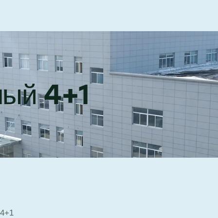
ный 4+1
 4+1