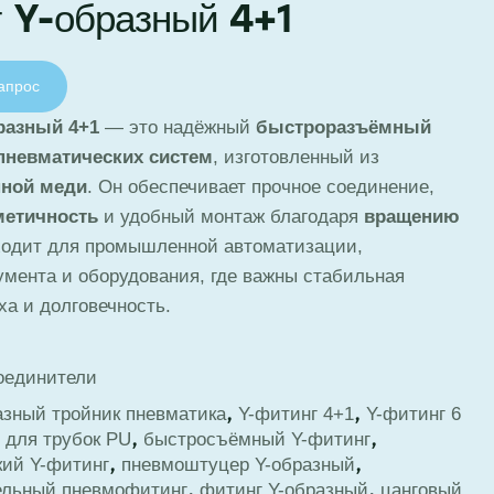
 Y-образный 4+1
апрос
разный 4+1
— это надёжный
быстроразъёмный
пневматических систем
, изготовленный из
нной меди
. Он обеспечивает прочное соединение,
метичность
и удобный монтаж благодаря
вращению
ходит для промышленной автоматизации,
мента и оборудования, где важны стабильная
ха и долговечность.
оединители
,
,
азный тройник пневматика
Y-фитинг 4+1
Y-фитинг 6
,
,
 для трубок PU
быстросъёмный Y-фитинг
,
,
кий Y-фитинг
пневмоштуцер Y-образный
,
,
ельный пневмофитинг
фитинг Y-образный
цанговый