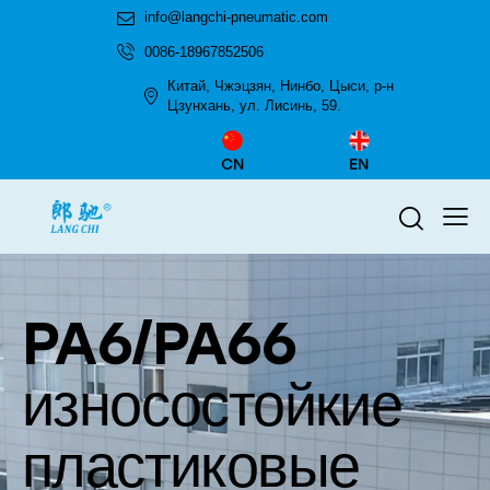
info@langchi-pneumatic.com
0086-18967852506
Китай, Чжэцзян, Нинбо, Цыси, р-н
Цзунхань, ул. Лисинь, 59.
CN
EN
PA6/PA66
износостойкие
пластиковые