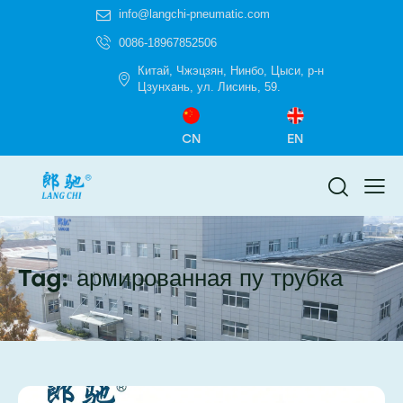
info@langchi-pneumatic.com
0086-18967852506
Китай, Чжэцзян, Нинбо, Цыси, р-н
Цзунхань, ул. Лисинь, 59.
CN
EN
Tag: армированная пу трубка