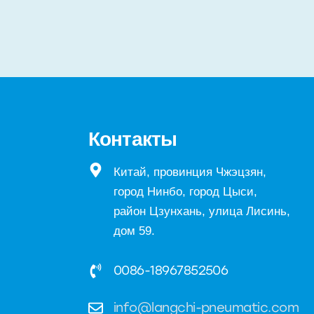
Контакты
Китай, провинция Чжэцзян,
город Нинбо, город Цыси,
район Цзунхань, улица Лисинь,
дом 59.
0086-18967852506
info@langchi-pneumatic.com