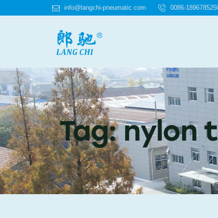
info@langchi-pneumatic.com
0086-189678525
Tag: nylon 