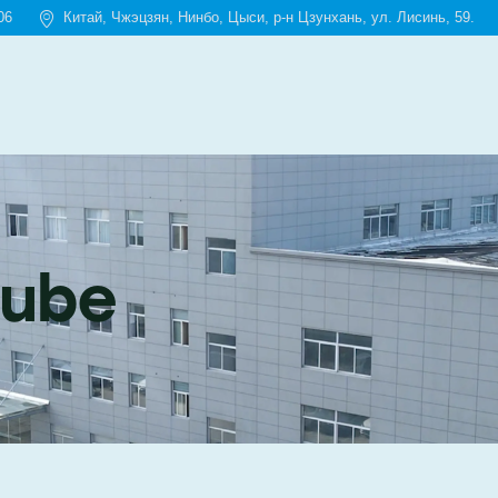
06
Китай, Чжэцзян, Нинбо, Цыси, р-н Цзунхань, ул. Лисинь, 59.
tube