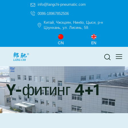
info@langchi-pneumatic.com
0086-18967852506
Китай, Чжэцзян, Нинбо, Цыси, р-н
Цзунхань, ул. Лисинь, 59.
CN
EN
Y-фитинг 4+1